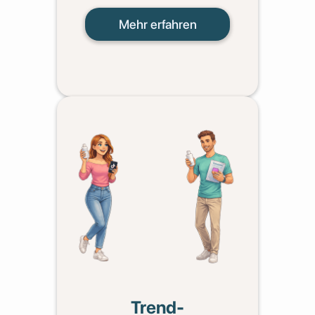
Druck
Mehr erfahren
Zurück
Deine Super-Power:
Du bist offen für Neues, Trends und
Veränderungen
Du bringst Energie, Leichtigkeit und
Begeisterung mit
Du lässt Dich schnell für Dinge
inspirieren
Deine wunden Punkte:
Trend-
Du verlierst schnell das Interesse an